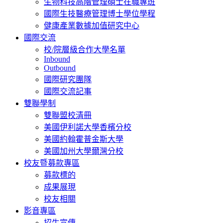
生物科技高階管理碩士在職專班
國際生技醫療管理博士學位學程
健康產業數據加值研究中心
國際交流
校/院層級合作大學名單
Inbound
Outbound
國際研究團隊
國際交流記事
雙聯學制
雙聯盟校清冊
美國伊利諾大學香檳分校
美國約翰霍普金斯大學
美國加州大學爾灣分校
校友暨募款專區
募款標的
成果展現
校友相關
影音專區
招生宣傳