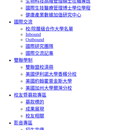
生物科技高階管理碩士在職專班
國際生技醫療管理博士學位學程
健康產業數據加值研究中心
國際交流
校/院層級合作大學名單
Inbound
Outbound
國際研究團隊
國際交流記事
雙聯學制
雙聯盟校清冊
美國伊利諾大學香檳分校
美國約翰霍普金斯大學
美國加州大學爾灣分校
校友暨募款專區
募款標的
成果展現
校友相關
影音專區
招生宣傳