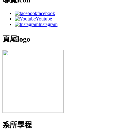
facebook
Youtube
Instagram
頁尾logo
系所學程