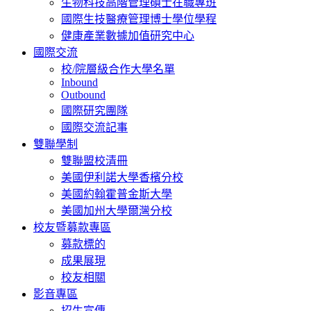
生物科技高階管理碩士在職專班
國際生技醫療管理博士學位學程
健康產業數據加值研究中心
國際交流
校/院層級合作大學名單
Inbound
Outbound
國際研究團隊
國際交流記事
雙聯學制
雙聯盟校清冊
美國伊利諾大學香檳分校
美國約翰霍普金斯大學
美國加州大學爾灣分校
校友暨募款專區
募款標的
成果展現
校友相關
影音專區
招生宣傳