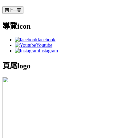
導覽icon
facebook
Youtube
Instagram
頁尾logo