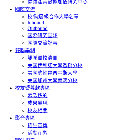
健康產業數據加值研究中心
國際交流
校/院層級合作大學名單
Inbound
Outbound
國際研究團隊
國際交流記事
雙聯學制
雙聯盟校清冊
美國伊利諾大學香檳分校
美國約翰霍普金斯大學
美國加州大學爾灣分校
校友暨募款專區
募款標的
成果展現
校友相關
影音專區
招生宣傳
活動花絮