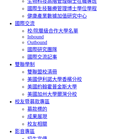
生物科技高階管理碩士在職專班
國際生技醫療管理博士學位學程
健康產業數據加值研究中心
國際交流
校/院層級合作大學名單
Inbound
Outbound
國際研究團隊
國際交流記事
雙聯學制
雙聯盟校清冊
美國伊利諾大學香檳分校
美國約翰霍普金斯大學
美國加州大學爾灣分校
校友暨募款專區
募款標的
成果展現
校友相關
影音專區
招生宣傳