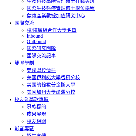
生物科技高階管理碩士在職專班
國際生技醫療管理博士學位學程
健康產業數據加值研究中心
國際交流
校/院層級合作大學名單
Inbound
Outbound
國際研究團隊
國際交流記事
雙聯學制
雙聯盟校清冊
美國伊利諾大學香檳分校
美國約翰霍普金斯大學
美國加州大學爾灣分校
校友暨募款專區
募款標的
成果展現
校友相關
影音專區
招生宣傳