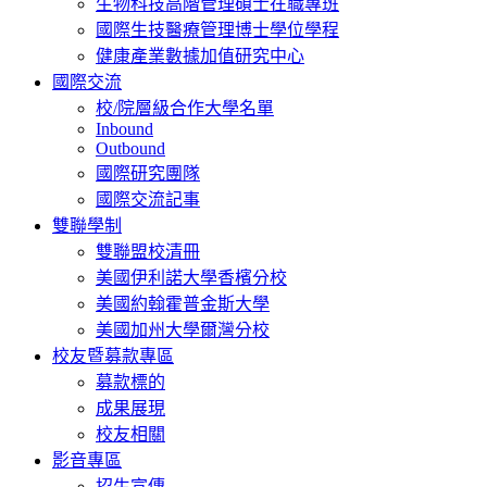
生物科技高階管理碩士在職專班
國際生技醫療管理博士學位學程
健康產業數據加值研究中心
國際交流
校/院層級合作大學名單
Inbound
Outbound
國際研究團隊
國際交流記事
雙聯學制
雙聯盟校清冊
美國伊利諾大學香檳分校
美國約翰霍普金斯大學
美國加州大學爾灣分校
校友暨募款專區
募款標的
成果展現
校友相關
影音專區
招生宣傳