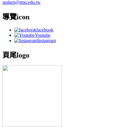
spshen@tmu.edu.tw
導覽icon
facebook
Youtube
Instagram
頁尾logo