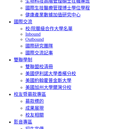
生物科技高階管理碩士在職專班
國際生技醫療管理博士學位學程
健康產業數據加值研究中心
國際交流
校/院層級合作大學名單
Inbound
Outbound
國際研究團隊
國際交流記事
雙聯學制
雙聯盟校清冊
美國伊利諾大學香檳分校
美國約翰霍普金斯大學
美國加州大學爾灣分校
校友暨募款專區
募款標的
成果展現
校友相關
影音專區
招生宣傳