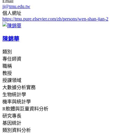
Email
jj@tmu.edu.tw
個人網址
https://tmu.pure.elsevier.com/zh/persons/wen-shan-jian-2
陳錦華
類別
專任師資
職稱
教授
授課領域
大數據分析實務
生物統計學
機率與統計學
R軟體與巨量資料分析
研究專長
基因統計
類別資料分析