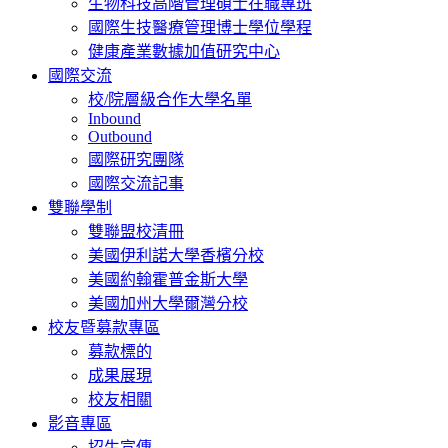
生物科技高階管理碩士在職專班
國際生技醫療管理博士學位學程
健康產業數據加值研究中心
國際交流
校/院層級合作大學名單
Inbound
Outbound
國際研究團隊
國際交流記事
雙聯學制
雙聯盟校清冊
美國伊利諾大學香檳分校
美國約翰霍普金斯大學
美國加州大學爾灣分校
校友暨募款專區
募款標的
成果展現
校友相關
影音專區
招生宣傳