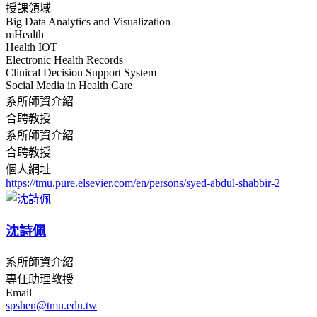
授課領域
Big Data Analytics and Visualization
mHealth
Health IOT
Electronic Health Records
Clinical Decision Support System
Social Media in Health Care
系所師資介紹
合聘教授
系所師資介紹
合聘教授
個人網址
https://tmu.pure.elsevier.com/en/persons/syed-abdul-shabbir-2
沈詩佩
系所師資介紹
專任助理教授
Email
spshen@tmu.edu.tw