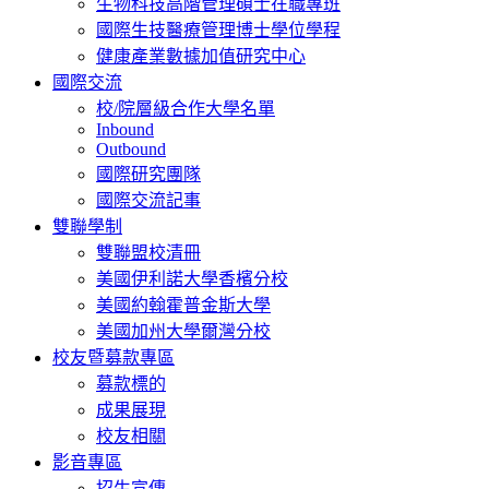
生物科技高階管理碩士在職專班
國際生技醫療管理博士學位學程
健康產業數據加值研究中心
國際交流
校/院層級合作大學名單
Inbound
Outbound
國際研究團隊
國際交流記事
雙聯學制
雙聯盟校清冊
美國伊利諾大學香檳分校
美國約翰霍普金斯大學
美國加州大學爾灣分校
校友暨募款專區
募款標的
成果展現
校友相關
影音專區
招生宣傳