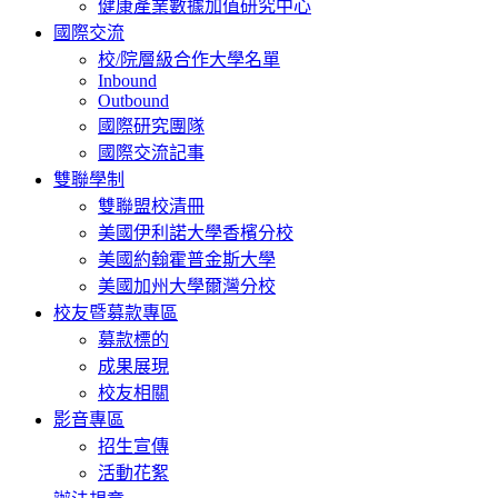
健康產業數據加值研究中心
國際交流
校/院層級合作大學名單
Inbound
Outbound
國際研究團隊
國際交流記事
雙聯學制
雙聯盟校清冊
美國伊利諾大學香檳分校
美國約翰霍普金斯大學
美國加州大學爾灣分校
校友暨募款專區
募款標的
成果展現
校友相關
影音專區
招生宣傳
活動花絮