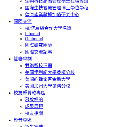
生物科技高階管理碩士在職專班
國際生技醫療管理博士學位學程
健康產業數據加值研究中心
國際交流
校/院層級合作大學名單
Inbound
Outbound
國際研究團隊
國際交流記事
雙聯學制
雙聯盟校清冊
美國伊利諾大學香檳分校
美國約翰霍普金斯大學
美國加州大學爾灣分校
校友暨募款專區
募款標的
成果展現
校友相關
影音專區
招生宣傳