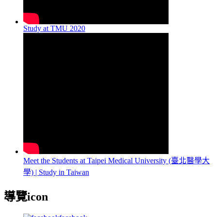
Study at TMU 2020
Meet the Students at Taipei Medical University (臺北醫學大
學) | Study in Taiwan
導覽icon