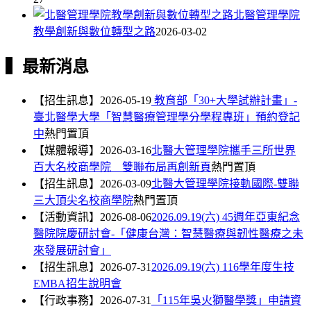
北醫管理學院
教學創新與數位轉型之路
2026-03-02
▍最新消息
【招生訊息】
2026-05-19
教育部「30+大學試辦計畫」-
臺北醫學大學「智慧醫療管理學分學程專班」預約登記
中
熱門
置頂
【媒體報導】
2026-03-16
北醫大管理學院攜手三所世界
百大名校商學院 雙聯布局再創新頁
熱門
置頂
【招生訊息】
2026-03-09
北醫大管理學院接軌國際-雙聯
三大頂尖名校商學院
熱門
置頂
【活動資訊】
2026-08-06
2026.09.19(六) 45週年亞東紀念
醫院院慶研討會-「健康台灣：智慧醫療與韌性醫療之未
來發展研討會」
【招生訊息】
2026-07-31
2026.09.19(六) 116學年度生技
EMBA招生說明會
【行政事務】
2026-07-31
「115年吳火獅醫學獎」申請資