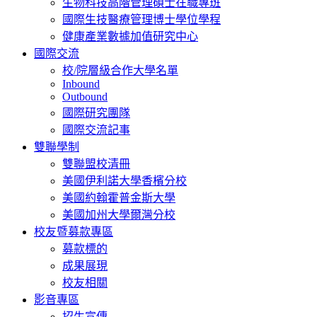
生物科技高階管理碩士在職專班
國際生技醫療管理博士學位學程
健康產業數據加值研究中心
國際交流
校/院層級合作大學名單
Inbound
Outbound
國際研究團隊
國際交流記事
雙聯學制
雙聯盟校清冊
美國伊利諾大學香檳分校
美國約翰霍普金斯大學
美國加州大學爾灣分校
校友暨募款專區
募款標的
成果展現
校友相關
影音專區
招生宣傳