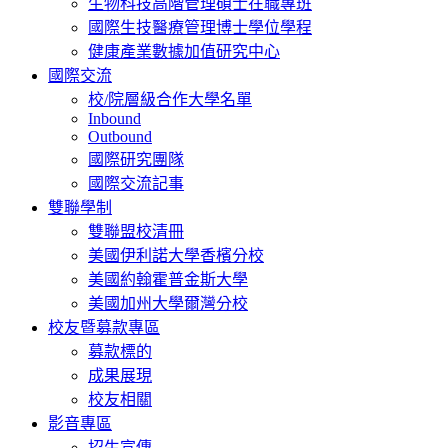
生物科技高階管理碩士在職專班
國際生技醫療管理博士學位學程
健康產業數據加值研究中心
國際交流
校/院層級合作大學名單
Inbound
Outbound
國際研究團隊
國際交流記事
雙聯學制
雙聯盟校清冊
美國伊利諾大學香檳分校
美國約翰霍普金斯大學
美國加州大學爾灣分校
校友暨募款專區
募款標的
成果展現
校友相關
影音專區
招生宣傳