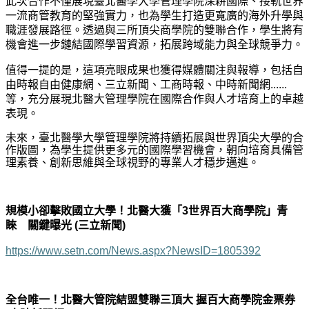
此次合作不僅展現臺北醫學大學管理學院深耕國際、接軌世界
一流商管教育的堅強實力，也為學生打造更寬廣的海外升學與
職涯發展路徑。透過與三所頂尖商學院的雙聯合作，學生將有
機會進一步鏈結國際學習資源，拓展跨域能力與全球競爭力。
值得一提的是，這項亮眼成果也獲得媒體關注與報導，包括自
由時報自由健康網、三立新聞、工商時報、中時新聞網......
等，充分展現北醫大管理學院在國際合作與人才培育上的卓越
表現。
未來，臺北醫學大學管理學院將持續拓展與世界頂尖大學的合
作版圖，為學生提供更多元的國際學習機會，朝向培育具備管
理素養、創新思維與全球視野的專業人才穩步邁進。
規模小卻擊敗國立大學！北醫大獲「3世界百大商學院」青
睞 關鍵曝光 (三立新聞)
https://www.setn.com/News.aspx?NewsID=1805392
全台唯一！北醫大管院結盟雙聯三頂大 握百大商學院金票券