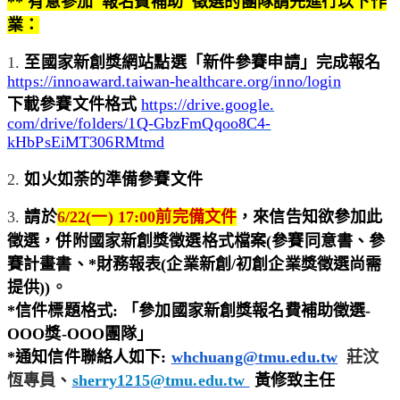
**
有意參加''報名費補助''徵選的團隊請先進行以下作
業：
1.
至國家新創獎網站點選「新件參賽申請」完成報名
https://innoaward.taiwan-
healthcare.org/inno/login
下載參賽文件格式
https://drive.google.
com/drive/folders/1Q-
GbzFmQqoo8C4-
kHbPsEiMT306RMtmd
2.
如火如荼的準備參賽文件
3.
請於
6
/22(一
) 17:00前完備文件
，來信告知欲參加此
徵選，
併附國家新創獎徵選格式檔案(參賽同意書、參
賽計畫書、*財務報
表(企業新創/初創企業獎徵選尚需
提供))
。
*
信件標題格式: 「參加國家新創獎報名費補助徵選-
OOO獎-
OOO團隊」
*
通知信件聯絡人如下:
whchuang
@tmu.edu.tw
莊汶
恆專員
、
she
rry1215@tmu.edu.tw
黃修致主任