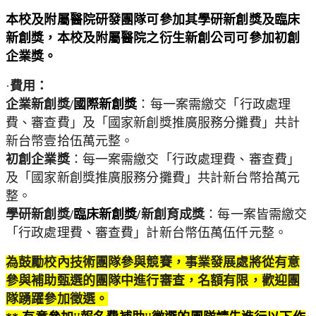
本校及附屬醫院研發團隊可參加其學研新創獎及臨床
新創獎，
本校及附屬醫院之衍生新創公司可參加初創
企業獎。
·
費用：
企業新創獎/
國際新創獎
：每一案需繳交「行政處理
費、審查費」
及「國家新創獎推廣服務分攤費」共計
新台幣壹拾伍萬元整。
初創企業獎
：每一案需繳交「行政處理費、審查費」
及「
國家新創獎推廣服務分攤費」共計新台幣拾萬元
整。
學研新創獎/
臨床新創獎/
新創育成獎
：每一案皆需繳交
「
行政處理費、審查費」計新台幣伍萬伍仟元整。
為鼓勵校內技術團隊參與競賽，
事業發展處將從有意
參與補助甄選的團隊中進行審查，
名額有限，
歡迎團
隊踴躍參加徵選。