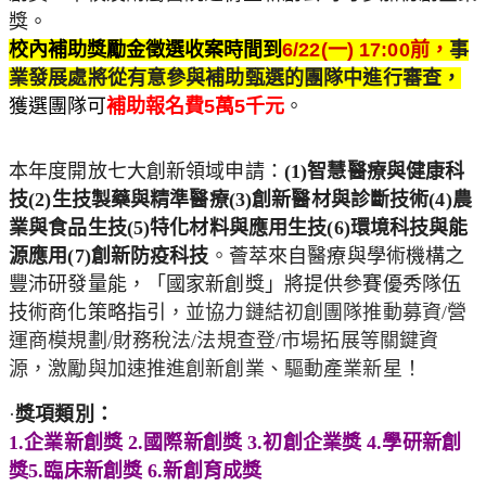
獎。
校內補助獎勵金徵選收案時間到
6/22(
一) 17:00前，
事
業發展處將從有意參與補助甄選的團隊中進行審查
，
獲選團隊可
補助報名費5萬5千元
。
本年度開放七大創新領域申請：
(1)
智慧醫療與健康科
技(2)生
技製藥與精準醫療(3)創新醫材與診斷技術(4)農
業與食品生技
(5)特化材料與應用生技(6)環境科技與能
源應用(7)創新防
疫科技
。
薈萃來自醫療與學術機構之
豐沛研發量能，「國家新創獎」
將提供參賽優秀隊伍
技術商化策略指引
，
並協力鏈結初創團隊推動募資/營
運商模規劃/財務稅法/法規查登
/市場拓展等關鍵資
源，激勵與加速推進創新創業、驅動產業新星！
·
獎項類別：
1.
企業新創獎 2.國際新創獎 3.初創企業獎 4.學研新創
獎5.臨床新創獎 6.新創育成獎