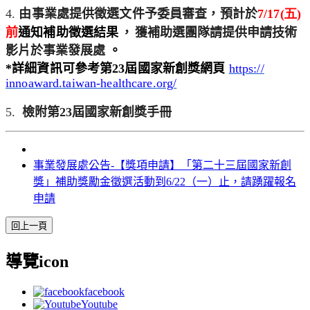
4.
由事業處提供徵選文件予委員審查，預計於
7/
17(五
)
前
通知補助徵選結果
，
獲補助選團隊請提供申請技術
影片於事業發展處
。
*
詳細資訊可參考第23屆
國家新創獎網頁
https://
innoaward.taiwan-healthcare.
org/
5
.
檢附第23屆國家新創獎手冊
事業發展處公告-【獎項申請】「第二十三屆國家新創
獎」補助獎勵金徵選活動到6/22（一）止，請踴躍報名
申請
導覽icon
facebook
Youtube