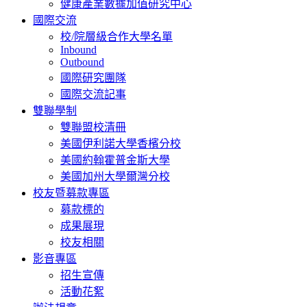
健康產業數據加值研究中心
國際交流
校/院層級合作大學名單
Inbound
Outbound
國際研究團隊
國際交流記事
雙聯學制
雙聯盟校清冊
美國伊利諾大學香檳分校
美國約翰霍普金斯大學
美國加州大學爾灣分校
校友暨募款專區
募款標的
成果展現
校友相關
影音專區
招生宣傳
活動花絮