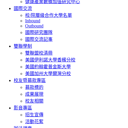
健康產業數據加值研究中心
國際交流
校/院層級合作大學名單
Inbound
Outbound
國際研究團隊
國際交流記事
雙聯學制
雙聯盟校清冊
美國伊利諾大學香檳分校
美國約翰霍普金斯大學
美國加州大學爾灣分校
校友暨募款專區
募款標的
成果展現
校友相關
影音專區
招生宣傳
活動花絮