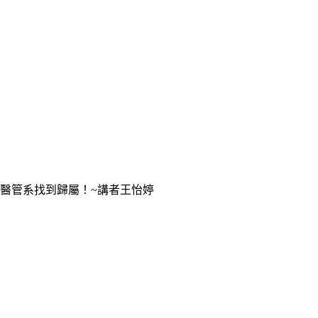
在醫管系找到歸屬！~講者王怡婷