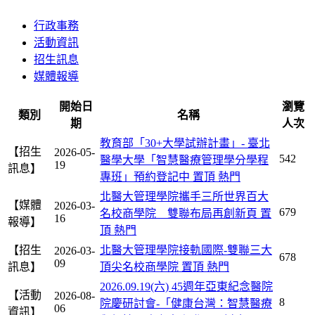
行政事務
活動資訊
招生訊息
媒體報導
開始日
瀏覽
類別
名稱
期
人次
教育部「30+大學試辦計畫」- 臺北
【招生
2026-05-
542
醫學大學「智慧醫療管理學分學程
19
訊息】
專班」預約登記中
置頂
熱門
北醫大管理學院攜手三所世界百大
【媒體
2026-03-
679
名校商學院 雙聯布局再創新頁
置
16
報導】
頂
熱門
【招生
北醫大管理學院接軌國際-雙聯三大
2026-03-
678
09
訊息】
頂尖名校商學院
置頂
熱門
2026.09.19(六) 45週年亞東紀念醫院
【活動
2026-08-
8
院慶研討會-「健康台灣：智慧醫療
06
資訊】