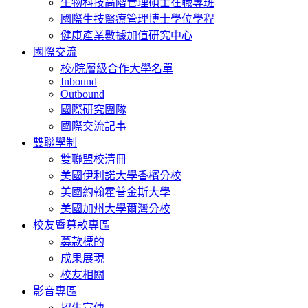
生物科技高階管理碩士在職專班
國際生技醫療管理博士學位學程
健康產業數據加值研究中心
國際交流
校/院層級合作大學名單
Inbound
Outbound
國際研究團隊
國際交流記事
雙聯學制
雙聯盟校清冊
美國伊利諾大學香檳分校
美國約翰霍普金斯大學
美國加州大學爾灣分校
校友暨募款專區
募款標的
成果展現
校友相關
影音專區
招生宣傳