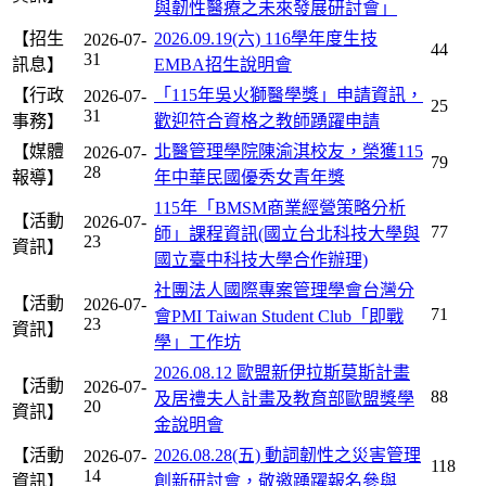
與韌性醫療之未來發展研討會」
【招生
2026.09.19(六) 116學年度生技
2026-07-
44
31
訊息】
EMBA招生說明會
【行政
「115年吳火獅醫學獎」申請資訊，
2026-07-
25
31
事務】
歡迎符合資格之教師踴躍申請
【媒體
北醫管理學院陳渝淇校友，榮獲115
2026-07-
79
28
報導】
年中華民國優秀女青年獎
115年「BMSM商業經營策略分析
【活動
2026-07-
77
師」課程資訊(國立台北科技大學與
23
資訊】
國立臺中科技大學合作辦理)
社團法人國際專案管理學會台灣分
【活動
2026-07-
71
會PMI Taiwan Student Club「即戰
23
資訊】
學」工作坊
2026.08.12 歐盟新伊拉斯莫斯計畫
【活動
2026-07-
88
及居禮夫人計畫及教育部歐盟獎學
20
資訊】
金說明會
【活動
2026.08.28(五) 動詞韌性之災害管理
2026-07-
118
14
資訊】
創新研討會，敬邀踴躍報名參與