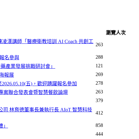
瀏覽人次
公司陳凌漢講師「醫療衛教培訓 AI Coach 共創工
263
288
敬邀報名參與
121
級制度與中藥產業發展挑戰研討會」
269
暨海報展
278
2026.05.10(五)，歡迎踴躍報名參加
263
研究專案聯合發表會暨智慧餐飲論壇
379
限公司 林育德董事長兼執行長 AIoT 智慧科技
412
858
典禮」
444