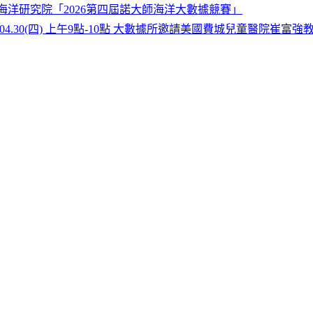
海洋研究院「2026第四屆諾大師海洋大數據競賽」
26.04.30(四) 上午9點-10點 大數據所邀請美國費城兒童醫院