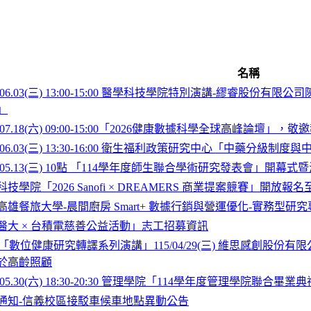
名稱
6.06.03(三) 13:00-15:00 醫學科技學院特別演講-繆睿股份有限
」
6.07.18(六) 09:00-15:00「2026健康數據科學全球高峰論壇」，
6.06.03(三) 13:30-16:00 衛生福利政策研究中心「中藥分
6.05.13(三) 10點 「114學年度師生聯合學術研究發表會」開幕式
技學院「2026 Sanofi × DREAMERS 商業提案競賽」開放報名至
高雄餐旅大學-晨間廚房 Smart+ 數據行銷與營運優化-實務型
醫大 × 台積電慈善公益活動」志工招募資訊
T「數位健康研究轉譯系列演講」115/04/29(三) 維思感創股份有
於高齡照顧
6.05.30(六) 18:30-20:30 管理學院「114學年度管理學院聯合畢業
通知-信義校區接駁車候車地點異動公告