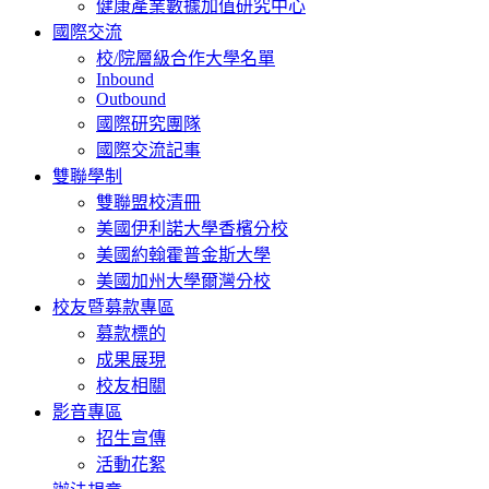
健康產業數據加值研究中心
國際交流
校/院層級合作大學名單
Inbound
Outbound
國際研究團隊
國際交流記事
雙聯學制
雙聯盟校清冊
美國伊利諾大學香檳分校
美國約翰霍普金斯大學
美國加州大學爾灣分校
校友暨募款專區
募款標的
成果展現
校友相關
影音專區
招生宣傳
活動花絮