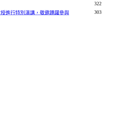
322
303
崔富強教授進行特別演講，敬邀踴躍參與